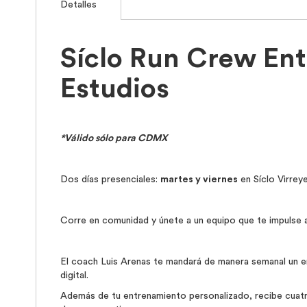
Detalles
the
beginning
of
the
Síclo Run Crew Ent
images
gallery
Estudios
*Válido sólo para CDMX
Dos días presenciales:
martes y viernes
en Síclo Virrey
Corre en comunidad y únete a un equipo que te impulse a 
El coach Luis Arenas te mandará de manera semanal un e
digital.
Además de tu entrenamiento personalizado, recibe cuatro 