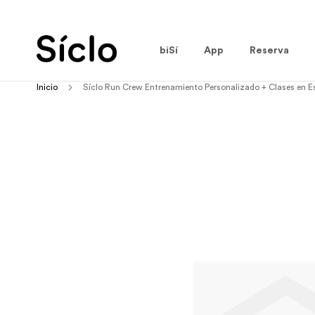
Ir
al
contenido
biSí
App
Reserva
Inicio
Síclo Run Crew Entrenamiento Personalizado + Clases en E
Skip
to
the
end
of
the
images
gallery