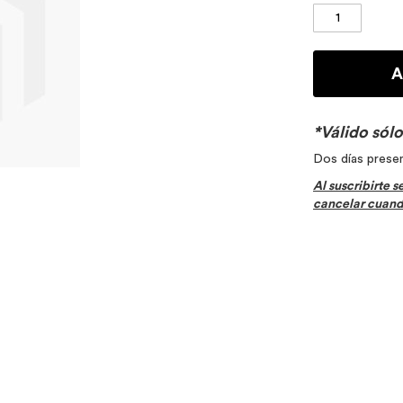
A
*Válido só
Dos días presen
Al suscribirte 
cancelar cuando