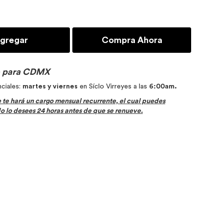
gregar
Compra Ahora
lo para CDMX
ciales:
martes y viernes
en Síclo Virreyes a las
6:00am.
se te hará un cargo mensual recurrente, el cual puedes
 lo desees 24 horas antes de que se renueve.