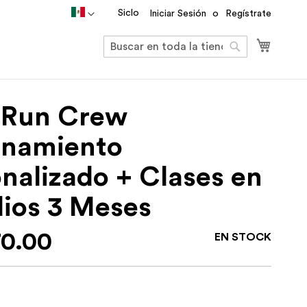
País
Siclo
Iniciar Sesión
Regístrate
Mi carri
Buscar
Buscar
o Run Crew
enamiento
nalizado + Clases en
dios 3 Meses
70.00
EN STOCK