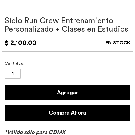
Síclo Run Crew Entrenamiento
Skip
to
Personalizado + Clases en Estudios
the
beginning
$ 2,100.00
EN STOCK
of
the
images
gallery
Cantidad
Agregar
Compra Ahora
*Válido sólo para CDMX