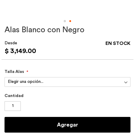
Alas Blanco con Negro
Skip
to
the
Desde
EN STOCK
beginning
$ 3,149.00
of
the
images
gallery
Talla Alas
Cantidad
Agregar